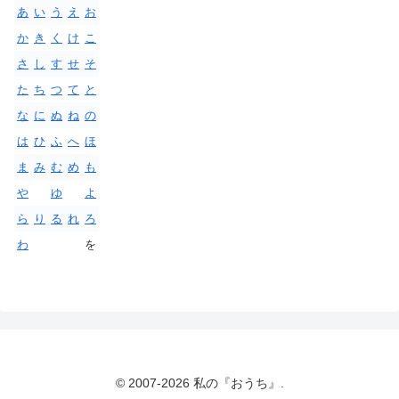
あ
い
う
え
お
か
き
く
け
こ
さ
し
す
せ
そ
た
ち
つ
て
と
な
に
ぬ
ね
の
は
ひ
ふ
へ
ほ
ま
み
む
め
も
や
ゆ
よ
ら
り
る
れ
ろ
わ
を
© 2007-2026 私の『おうち』.