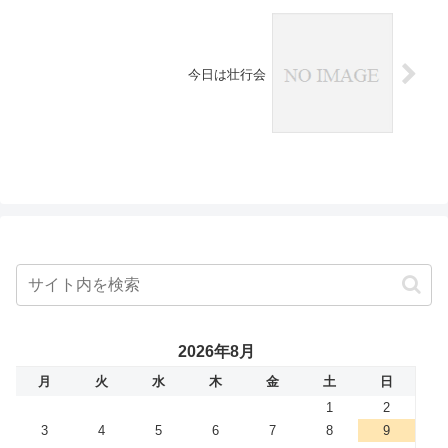
今日は壮行会
2026年8月
月
火
水
木
金
土
日
1
2
3
4
5
6
7
8
9