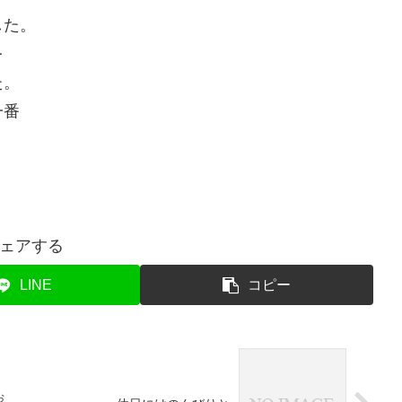
した。
を
た。
一番
ェアする
LINE
コピー
ぉ