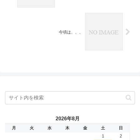
今頃は、、、
2026年8月
月
火
水
木
金
土
日
1
2