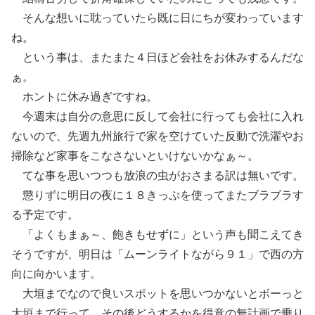
そんな想いに耽っていたら既に日にちが変わっています
ね。
という事は、またまた４日ほど会社をお休みするんだな
ぁ。
ホントに休み過ぎですね。
今週末は自分の意思に反して会社に行っても会社に入れ
ないので、先週九州旅行で家を空けていた反動で洗濯やお
掃除など家事をこなさないといけないかなぁ～。
てな事を思いつつも放浪の虫がおさまる訳は無いです。
懲りずに明日の夜に１８きっぷを使ってまたブラブラす
る予定です。
「よくもまぁ～、飽きもせずに」という声も聞こえてき
そうですが、明日は「ムーンライトながら９１」で西の方
向に向かいます。
大垣までなので良いスポットを思いつかないとボーっと
大垣まで行って、その後どうするかを得意の無計画で乗り