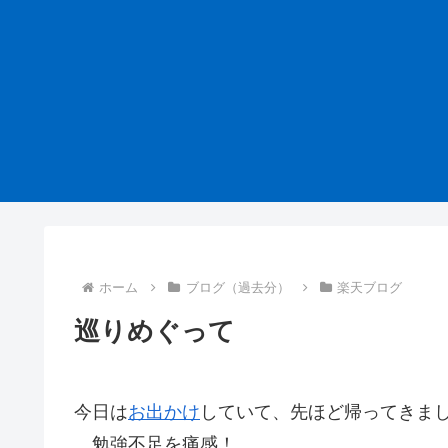
ホーム
ブログ（過去分）
楽天ブログ
巡りめぐって
今日は
お出かけ
していて、先ほど帰ってきま
勉強不足を痛感！