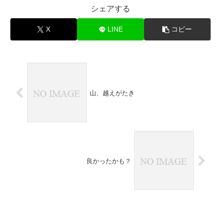
シェアする
X
LINE
コピー
山、越えがたき
良かったかも？