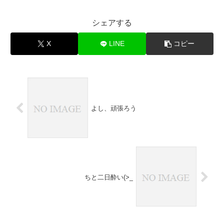
シェアする
X
LINE
コピー
よし、頑張ろう
ちと二日酔い(>_