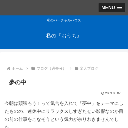
MENU
私のバーチャルハウス
私の『おうち』
ホーム
ブログ（過去分）
楽天ブログ
夢の中
2009.05.07
今朝は頑張ろう！って気合を入れて「夢中」をテーマにし
たものの、連休中にリラックスしすぎたせい影響なのか目
の前の仕事をこなそうという気力が余りわきませんでし
た。