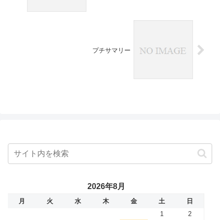
プチサマリー
2026年8月
月
火
水
木
金
土
日
1
2