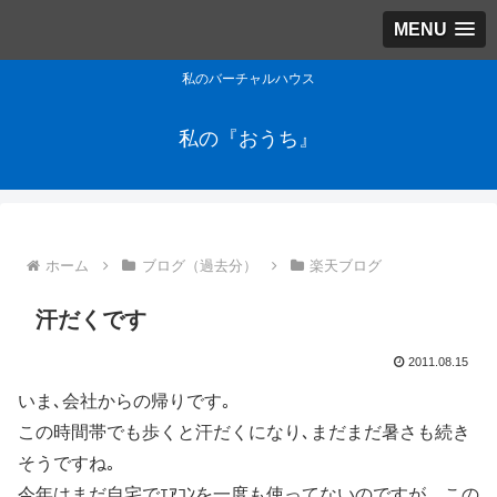
MENU
私のバーチャルハウス
私の『おうち』
ホーム
ブログ（過去分）
楽天ブログ
汗だくです
2011.08.15
いま､会社からの帰りです｡
この時間帯でも歩くと汗だくになり､まだまだ暑さも続き
そうですね｡
今年はまだ自宅でｴｱｺﾝを一度も使ってないのですが、この