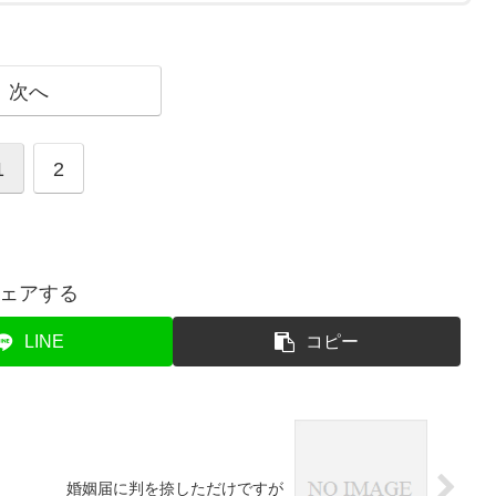
次へ
1
2
ェアする
LINE
コピー
婚姻届に判を捺しただけですが