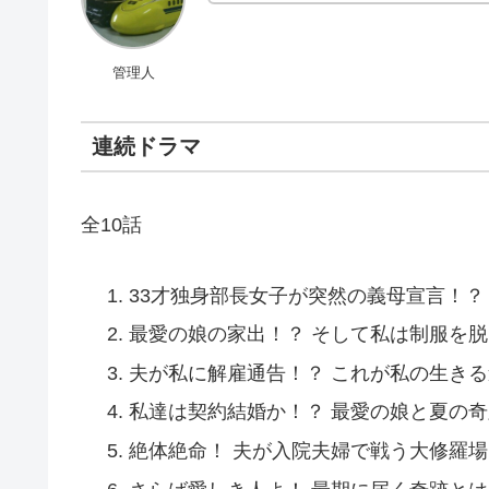
管理人
連続ドラマ
全10話
33才独身部長女子が突然の義母宣言！？
最愛の娘の家出！？ そして私は制服を脱
夫が私に解雇通告！？ これが私の生きる
私達は契約結婚か！？ 最愛の娘と夏の
絶体絶命！ 夫が入院夫婦で戦う大修羅場!