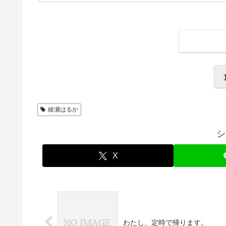
綾瀬はるか
シ
X
わたし、定時で帰ります。