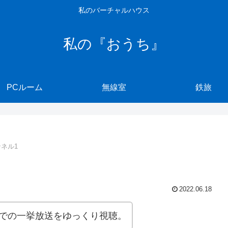
私のバーチャルハウス
私の『おうち』
PCルーム
無線室
鉄旅
ンネル1
2022.06.18
1での一挙放送をゆっくり視聴。