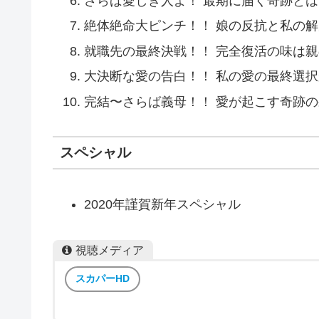
さらば愛しき人よ！ 最期に届く奇跡とは
絶体絶命大ピンチ！！ 娘の反抗と私の解
就職先の最終決戦！！ 完全復活の味は
大決断な愛の告白！！ 私の愛の最終選択
完結〜さらば義母！！ 愛が起こす奇跡
スペシャル
2020年謹賀新年スペシャル
視聴メディア
スカパーHD