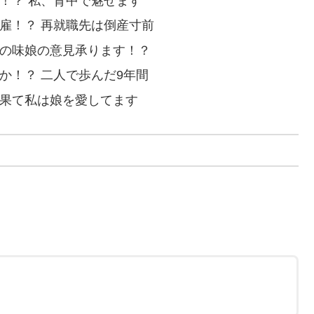
！？ 私、背中で魅せます
雇！？ 再就職先は倒産寸前
親の味娘の意見承ります！？
か！？ 二人で歩んだ9年間
の果て私は娘を愛してます