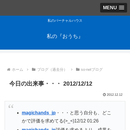
MENU
私のバーチャルハウス
私の『おうち』
ホーム
ブログ（過去分）
so-netブログ
今日の出来事・・・ 2012/12/12
2012.12.12
magichands_jp
・・・と思う自分も、どこ
かで評価を求めてる(>_<)
12/12 01:26
magichands_jp
評価を求めるより、成果を