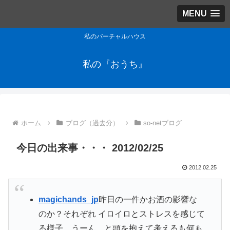
MENU
私のバーチャルハウス
私の『おうち』
ホーム
ブログ（過去分）
so-netブログ
今日の出来事・・・ 2012/02/25
2012.02.25
magichands_jp
昨日の一件かお酒の影響な
のか？それぞれ イロイロとストレスを感じて
る様子。うーん、と頭を抱えて考えるも何も