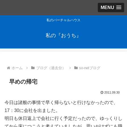
MENU
私のバーチャルハウス
私の『おうち』
ホーム
ブログ（過去分）
so-netブログ
早めの帰宅
2011.09.30
今日は諸般の事情で早く帰らないと行けなかったので、
17：30に会社を出ました。
明日も休日返上で会社に行く予定だったので、ゆっくりし
てから床につこうと考えていましたが、思いがけずにも職