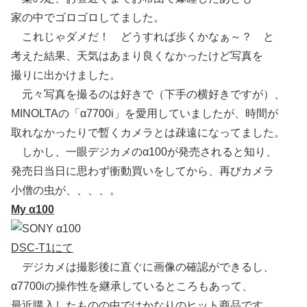
家の中でゴロゴロしてました。
これじゃダメだ！ どうすれば歩くかなぁ～？ と
考えた結果、天気はあまり良くなかったけど写真を
撮りに出かけました。
元々写真を撮るのは好きで（下手の横好きですが）、
MINOLTAの「α7700i」を愛用していましたが、時間が
取れなかったりで暫くカメラとは疎遠になってました。
しかし、一眼デジカメのα100が発売されると知り、
発売日当日に思わず衝動買いをしてから、再びカメラ
小僧の虫が、、、、。
My α100
DSC-T1にて
デジカメは撮影後に直ぐに画像の確認ができるし、
α7700iの操作性を継承しているところもあって、
最近購入したものの中ではかなりのヒット商品です。