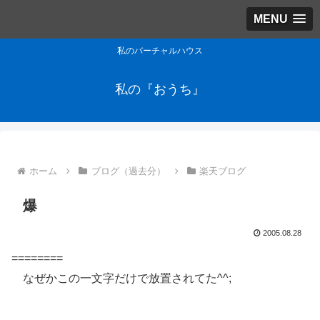
MENU
私のバーチャルハウス
私の『おうち』
ホーム
ブログ（過去分）
楽天ブログ
爆
2005.08.28
========
なぜかこの一文字だけで放置されてた^^;