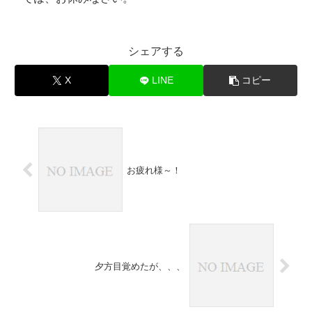
シェアする
X
LINE
コピー
お疲れ様～！
夕方目覚めたが、、、