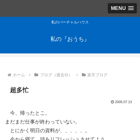
MENU
私のバーチャルハウス
私の『おうち』
ホーム
ブログ（過去分）
楽天ブログ
超多忙
2005.07.13
今、帰ったとこ。
まだまだ仕事が終わっていない。
とにかく明日の資料が、、、、、。
今から寝て、頭をリフレッシュさせてよう、